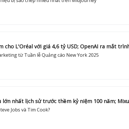
 hiệu bị sao chép nhiều nhất trên Midjourney
̉m cho L'Oréal với giá 4,6 tỷ USD; OpenAI ra mắt tr
Marketing từ Tuần lễ Quảng cáo New York 2025
u lớn nhất lịch sử trước thềm kỷ niệm 100 năm; Mi
̉a Steve Jobs và Tim Cook?