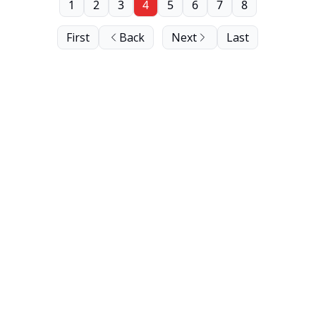
1
2
3
4
5
6
7
8
First
Back
Next
Last