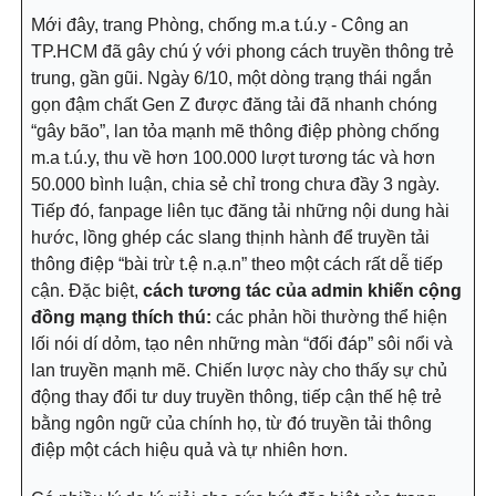
Mới đây, trang Phòng, chống m.a t.ú.y - Công an
TP.HCM đã gây chú ý với phong cách truyền thông trẻ
trung, gần gũi. Ngày 6/10, một dòng trạng thái ngắn
gọn đậm chất Gen Z được đăng tải đã nhanh chóng
“gây bão”, lan tỏa mạnh mẽ thông điệp phòng chống
m.a t.ú.y, thu về hơn 100.000 lượt tương tác và hơn
50.000 bình luận, chia sẻ chỉ trong chưa đầy 3 ngày.
Tiếp đó, fanpage liên tục đăng tải những nội dung hài
hước, lồng ghép các slang thịnh hành để truyền tải
thông điệp “bài trừ t.ệ n.ạ.n” theo một cách rất dễ tiếp
cận. Đặc biệt,
cách tương tác của admin khiến cộng
đồng mạng thích thú:
các phản hồi thường thể hiện
lối nói dí dỏm, tạo nên những màn “đối đáp” sôi nổi và
lan truyền mạnh mẽ. Chiến lược này cho thấy sự chủ
động thay đổi tư duy truyền thông, tiếp cận thế hệ trẻ
bằng ngôn ngữ của chính họ, từ đó truyền tải thông
điệp một cách hiệu quả và tự nhiên hơn.