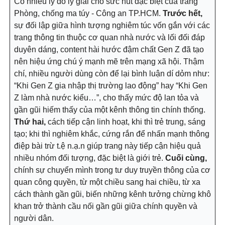
Có nhiều lý do lý giải cho sức hút đặc biệt của trang
Phòng, chống ma túy - Công an TP.HCM.
Trước hết,
sự đối lập giữa hình tượng nghiêm túc vốn gắn với các
trang thông tin thuộc cơ quan nhà nước và lối đối đáp
duyên dáng, content hài hước đậm chất Gen Z đã tạo
nên hiệu ứng chú ý mạnh mẽ trên mạng xã hội. Thậm
chí, nhiều người dùng còn để lại bình luận dí dỏm như:
“Khi Gen Z gia nhập thị trường lao động” hay “Khi Gen
Z làm nhà nước kiểu…”, cho thấy mức độ lan tỏa và
gần gũi hiếm thấy của một kênh thông tin chính thống.
Thứ hai,
cách tiếp cận linh hoạt, khi thì trẻ trung, sáng
tạo; khi thì nghiêm khắc, cứng rắn để nhấn mạnh thông
điệp bài trừ t.ệ n.ạ.n giúp trang này tiếp cận hiệu quả
nhiều nhóm đối tượng, đặc biệt là giới trẻ.
Cuối cùng,
chính sự chuyển mình trong tư duy truyền thông của cơ
quan công quyền, từ một chiều sang hai chiều, từ xa
cách thành gần gũi, biến những kênh tưởng chừng khô
khan trở thành cầu nối gần gũi giữa chính quyền và
người dân.