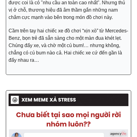
được coi là có "nhu cầu an toàn cao nhất". Nhưng thú
vị ở chỗ, thương hiệu đã âm thầm gắn những nam
châm cực mạnh vào bên trong món đồ chơi này.
Cầm trên tay hai chiếc xe đồ chơi “xịn xò” từ Mercedes-
Benz, bọn trẻ đã sẵn sàng cho một màn đua khét lẹt.
Chúng đẩy xe, và chờ một cú bum!… nhưng không,
chẳng có cú bum nào cả. Hai chiếc xe cứ đến gần là
đẩy nhau ra…