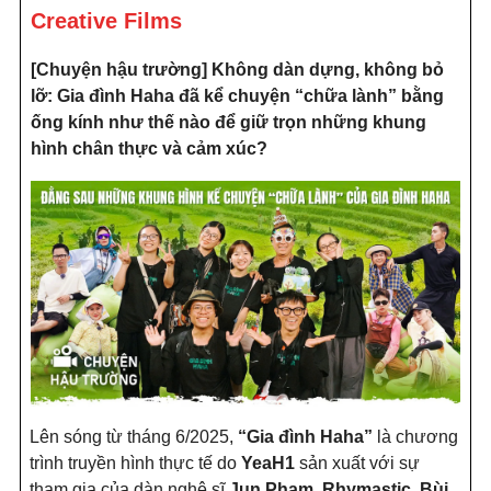
Creative Films
[Chuyện hậu trường] Không dàn dựng, không bỏ
lỡ: Gia đình Haha đã kể chuyện “chữa lành” bằng
ống kính như thế nào để giữ trọn những khung
hình chân thực và cảm xúc?
Lên sóng từ tháng 6/2025,
“Gia đình Haha”
là chương
trình truyền hình thực tế do
YeaH1
sản xuất với sự
tham gia của dàn nghệ sĩ
Jun Phạm, Rhymastic, Bùi