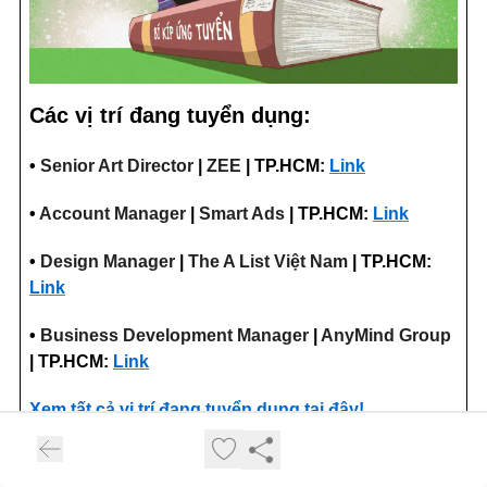
Các vị trí đang tuyển dụng:
•
Senior Art Director
|
ZEE
| TP.HCM:
Link
•
Account Manager
|
Smart Ads
| TP.HCM:
Link
•
Design Manager
|
The A List Việt Nam
| TP.HCM:
Link
•
Business Development Manager
|
AnyMind Group
| TP.HCM:
Link
Xem tất cả vị trí đang tuyển dụng tại đây!