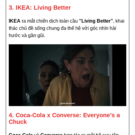
3. IKEA: Living Better
IKEA
ra mắt chiến dịch toàn cầu
“Living Better”
, khai
thác chủ đề sống chung đa thế hệ với góc nhìn hài
hước và gần gũi.
4. Coca-Cola x Converse: Everyone’s a
Chuck