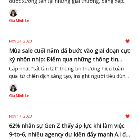
được xướng tên tại những giải thưởng, bảng xếp
hạng uy tín năm 2023.
Gia Minh Le
Nov 24, 2023
Mùa sale cuối năm đã bước vào giai đoạn cực
kỳ nhộn nhịp: Điểm qua những thông tin
không thể bỏ lỡ dành cho marketer
Cập nhật "tất tần tật" thông tin thương hiệu tuần
qua: từ chiến dịch sáng tạo, insight người tiêu dùng
đến siêu deal Black Friday.
Gia Minh Le
Nov 17, 2023
62% nhân sự Gen Z thấy áp lực khi làm việc
9-to-6, nhiều agency dự kiến đẩy mạnh A.I để