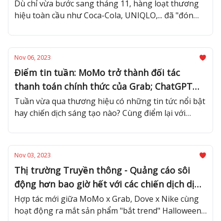
Dù chỉ vừa bước sang tháng 11, hàng loạt thương
hiệu toàn cầu như Coca-Cola, UNIQLO,... đã "đón
sóng" lễ Giáng Sinh và mùa lễ hội cuối năm bằng
các chiến dịch ý nghĩa.
Nov 06, 2023
Điểm tin tuần: MoMo trở thành đối tác
thanh toán chính thức của Grab; ChatGPT
cho phép người dùng đăng ký tài khoản
Tuần vừa qua thương hiệu có những tin tức nổi bật
hay chiến dịch sáng tạo nào? Cùng điểm lại với
bằng số điện thoại Việt Nam
Advertising Vietnam!
Nov 03, 2023
Thị trường Truyền thông - Quảng cáo sôi
động hơn bao giờ hết với các chiến dịch dịp
Halloween và mùa lễ hội cuối năm
Hợp tác mới giữa MoMo x Grab, Dove x Nike cùng
hoạt động ra mắt sản phẩm "bắt trend" Halloween