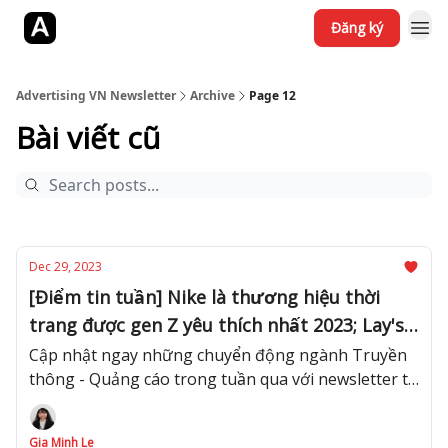
Đăng ký
Jobs
YouTube
Website
Advertising VN Newsletter
Archive
Page 12
Bài viết cũ
Dec 29, 2023
[Điểm tin tuần] Nike là thương hiệu thời
trang được gen Z yêu thích nhất 2023; Lay's,
Mirinda, Sprite khởi động chiến dịch Tết
Cập nhật ngay những chuyển động ngành Truyền
thông - Quảng cáo trong tuần qua với newsletter từ
2024
Advertising Vietnam!
Gia Minh Le