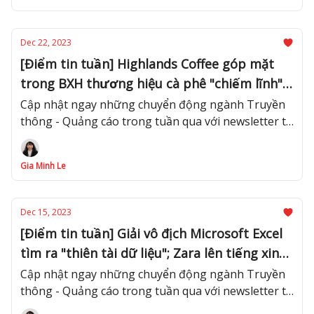
Dec 22, 2023
[Điểm tin tuần] Highlands Coffee góp mặt
trong BXH thương hiệu cà phê "chiếm lĩnh"
ĐNÁ; Adobe bất ngờ "quay xe" huỷ mua lại
Cập nhật ngay những chuyển động ngành Truyền
thông - Quảng cáo trong tuần qua với newsletter từ
Figma
Advertising Vietnam!
Gia Minh Le
Dec 15, 2023
[Điểm tin tuần] Giải vô địch Microsoft Excel
tìm ra "thiên tài dữ liệu"; Zara lên tiếng xin
lỗi vì quảng cáo "gợi nhắc đến nạn nhân
Cập nhật ngay những chuyển động ngành Truyền
thông - Quảng cáo trong tuần qua với newsletter từ
chiến tranh"
Advertising Vietnam!