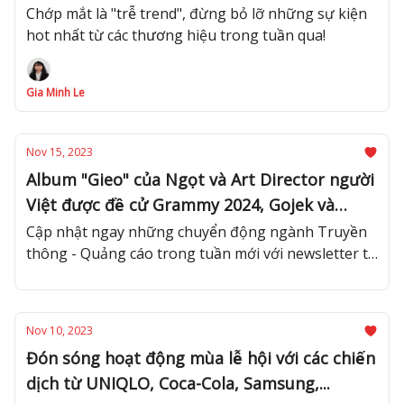
tiết kiệm chi phí
Chớp mắt là "trễ trend", đừng bỏ lỡ những sự kiện
hot nhất từ các thương hiệu trong tuần qua!
Gia Minh Le
Nov 15, 2023
Album "Gieo" của Ngọt và Art Director người
Việt được đề cử Grammy 2024, Gojek và
ZaloPay chính thức công bố hợp tác: Cập
Cập nhật ngay những chuyển động ngành Truyền
thông - Quảng cáo trong tuần mới với newsletter từ
nhật ngay những tin tức mới nhất trong
Advertising Vietnam!
tuần
Nov 10, 2023
Đón sóng hoạt động mùa lễ hội với các chiến
dịch từ UNIQLO, Coca-Cola, Samsung,...