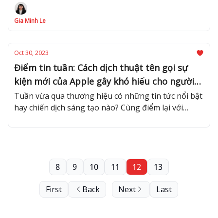
của các thương hiệu báo hiệu mùa cuối năm sôi
động của thị trường Truyền thông - Quảng cáo
Gia Minh Le
đang đến rất gần.
Oct 30, 2023
Điểm tin tuần: Cách dịch thuật tên gọi sự
kiện mới của Apple gây khó hiểu cho người
đọc; Starbucks Việt Nam ra mắt mẫu túi
Tuần vừa qua thương hiệu có những tin tức nổi bật
hay chiến dịch sáng tạo nào? Cùng điểm lại với
xách làm từ bao bì cà phê tái chế
Advertising Vietnam!
8
9
10
11
12
13
First
Back
Next
Last