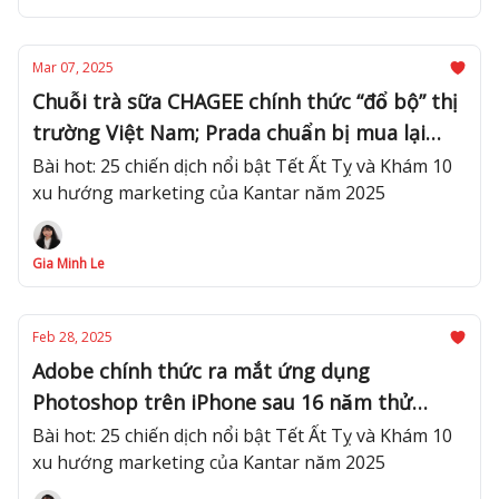
Mar 07, 2025
Chuỗi trà sữa CHAGEE chính thức “đổ bộ” thị
trường Việt Nam; Prada chuẩn bị mua lại
Versace với giá 1,5 tỷ USD
Bài hot: 25 chiến dịch nổi bật Tết Ất Tỵ và Khám 10
xu hướng marketing của Kantar năm 2025
Gia Minh Le
Feb 28, 2025
Adobe chính thức ra mắt ứng dụng
Photoshop trên iPhone sau 16 năm thử
nghiệm; Quang Hùng MasterD trở thành “tân
Bài hot: 25 chiến dịch nổi bật Tết Ất Tỵ và Khám 10
xu hướng marketing của Kantar năm 2025
thái tử” của Trà Mật ong Boncha