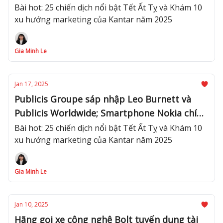
cấm quảng bá cho thương hiệu kem Celano
Bài hot: 25 chiến dịch nổi bật Tết Ất Tỵ và Khám 10
xu hướng marketing của Kantar năm 2025
Gia Minh Le
Jan 17, 2025
Publicis Groupe sáp nhập Leo Burnett và
Publicis Worldwide; Smartphone Nokia chính
thức bị khai tử sau 8 năm được hồi sinh
Bài hot: 25 chiến dịch nổi bật Tết Ất Tỵ và Khám 10
xu hướng marketing của Kantar năm 2025
Gia Minh Le
Jan 10, 2025
Hãng gọi xe công nghệ Bolt tuyển dụng tài