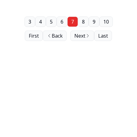
3
4
5
6
7
8
9
10
First
Back
Next
Last