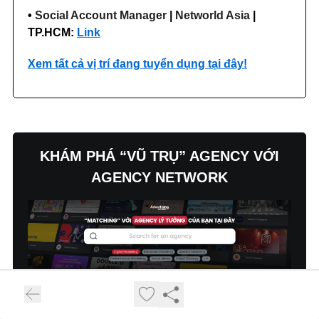
•
Social Account Manager
|
Networld Asia
|
TP.HCM:
Link
Xem tất cả vị trí đang tuyển dụng tại đây!
KHÁM PHÁ “VŨ TRỤ” AGENCY VỚI
AGENCY NETWORK
Hơn 35 đơn vị agency với chuyên môn
đa dạng giúp chiến dịch thương hiệu