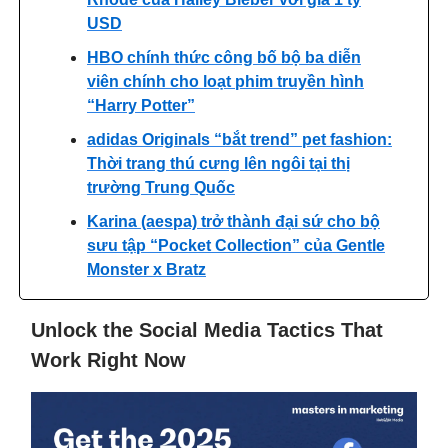
USD
HBO chính thức công bố bộ ba diễn
viên chính cho loạt phim truyền hình
“Harry Potter”
adidas Originals “bắt trend” pet fashion:
Thời trang thú cưng lên ngôi tại thị
trường Trung Quốc
Karina (aespa) trở thành đại sứ cho bộ
sưu tập “Pocket Collection” của Gentle
Monster x Bratz
Unlock the Social Media Tactics That
Work Right Now