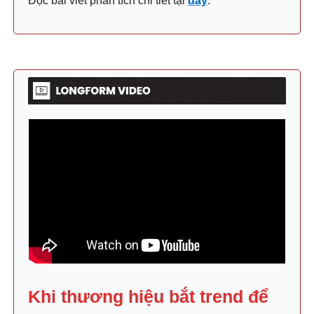
Đọc bài viết phân tích chi tiết tại
đây
.
Khi thương hiệu bắt trend để