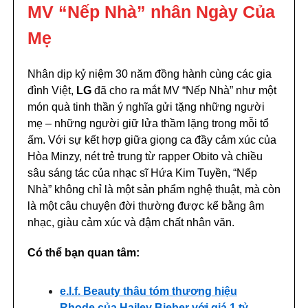
MV “Nếp Nhà” nhân Ngày Của
Mẹ
Nhân dịp kỷ niệm 30 năm đồng hành cùng các gia
đình Việt,
LG
đã cho ra mắt MV “Nếp Nhà” như một
món quà tinh thần ý nghĩa gửi tặng những người
mẹ – những người giữ lửa thầm lặng trong mỗi tổ
ấm. Với sự kết hợp giữa giọng ca đầy cảm xúc của
Hòa Minzy, nét trẻ trung từ rapper Obito và chiều
sâu sáng tác của nhạc sĩ Hứa Kim Tuyền, “Nếp
Nhà” không chỉ là một sản phẩm nghệ thuật, mà còn
là một câu chuyện đời thường được kể bằng âm
nhạc, giàu cảm xúc và đậm chất nhân văn.
Có thể bạn quan tâm:
e.l.f. Beauty thâu tóm thương hiệu
Rhode của Hailey Bieber với giá 1 tỷ