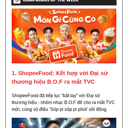
1. ShopeeFood: Kết hợp với Đại sứ
thương hiệu B.O.F ra mắt TVC
ShopeeFood đã tiếp tục “bắt tay” với Đại sứ
thương hiệu - nhóm nhạc B.O.F để cho ra mắt TVC
mới, cùng vũ điệu ‘Sóp pi sóp pi phút' sôi động.