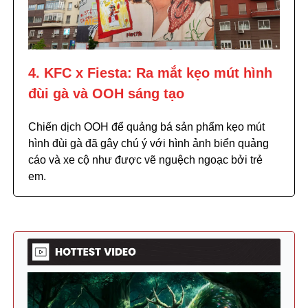
4. KFC x Fiesta: Ra mắt kẹo mút hình
đùi gà và OOH sáng tạo
Chiến dịch OOH để quảng bá sản phẩm kẹo mút
hình đùi gà đã gây chú ý với hình ảnh biển quảng
cáo và xe cộ như được vẽ nguệch ngoạc bởi trẻ
em.