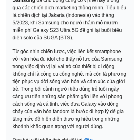
Samsung
đã chủ động củng cố vị thế này thông
qua các chiến dịch marketing thông minh. Tiêu biểu
là chiến dịch tại Jakarta (Indonesia) vào tháng
5/2023, khi Samsung cho người hâm mộ mượn
miễn phí Galaxy S23 Ultra 5G để ghi lại buổi biểu
diễn solo của SUGA (BTS).
Từ góc nhìn chiến lược, việc liên kết smartphone
với văn hóa đu idol cho thấy nỗ lực của Samsung
trong việc định vị lại vai trò của thiết bị di động:
không chỉ là công cụ công nghệ, mà còn là phương
tiện phục vụ đời sống văn hóa và cảm xúc của giới
trẻ. Trong bối cảnh người tiêu dùng trẻ tuổi ngày
càng ưu tiên những sản phẩm gắn liền với phong
cách sống và cá tính, việc đưa Galaxy vào dòng
chảy của văn hóa fandom là bước đi hợp lý để gia
tăng mức độ hiện diện thương hiệu trong những
khoảnh khắc quan trọng với người dùng.