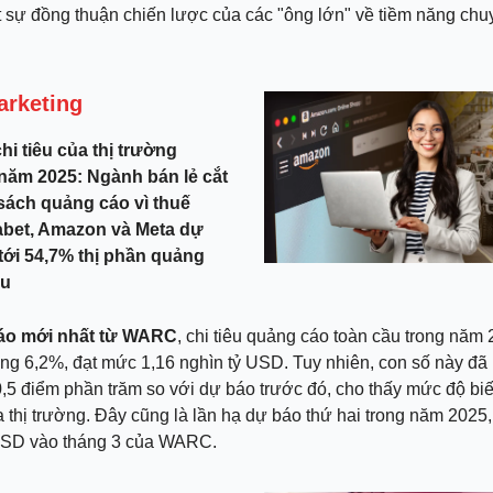
 sự đồng thuận chiến lược của các "ông lớn" về tiềm năng chu
.
arketing
hi tiêu của thị trường
năm 2025: Ngành bán lẻ cắt
sách quảng cáo vì thuế
abet, Amazon và Meta dự
tới 54,7% thị phần quảng
ầu
áo mới nhất từ WARC
, chi tiêu quảng cáo toàn cầu trong nă
ng 6,2%, đạt mức 1,16 nghìn tỷ USD. Tuy nhiên, con số này đã 
0,5 điểm phần trăm so với dự báo trước đó, cho thấy mức độ bi
 thị trường. Đây cũng là lần hạ dự báo thứ hai trong năm 2025,
USD vào tháng 3 của WARC.