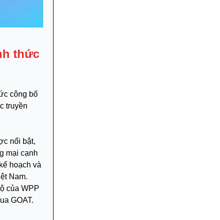
nh thức
hức công bố
c truyền
c nổi bật,
ng mại cạnh
 kế hoạch và
iệt Nam.
 bộ của WPP
 qua GOAT.