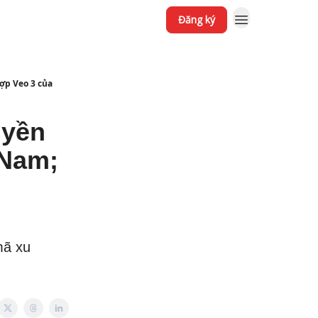
Đăng ký
ợp Veo 3 của
yền
t Nam;
mã xu