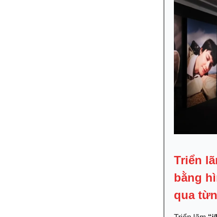
Triển l
bằng hì
qua từ