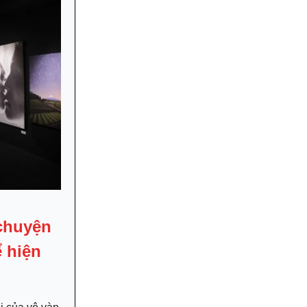
 chuyện
ể hiện