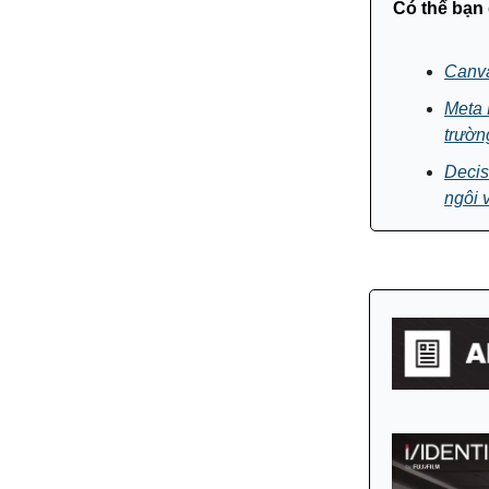
Có thể bạn
Canva
Meta 
trườn
Decis
ngôi 