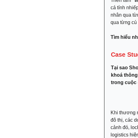
Triển lãm
“i
cá tính nhiế
nhân qua từn
qua từng c
Tìm hiểu n
Case Stu
Tại sao Sho
khoá thông
trong cuộc
Khi thương m
đô thị, các 
cảnh đó, loc
logistics hiệ