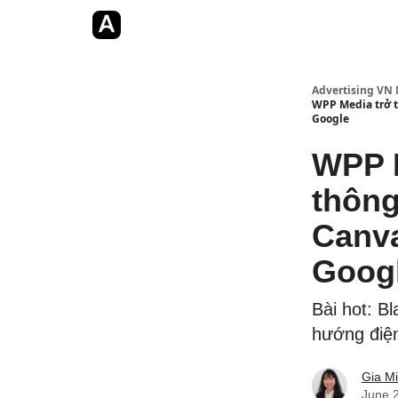
Jobs
YouTube
Website
Advertising VN 
WPP Media trở th
Google
WPP Me
thông
Canva 
Goog
Bài hot: Bl
hướng điẹ
Gia M
June 