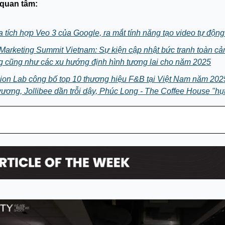
 quan tâm:
 tích hợp Veo 3 của Google, ra mắt tính năng tạo video tự động
Marketing Summit Vietnam: Sự kiện cập nhật bức tranh toàn cản
g cũng như các xu hướng định hình tương lai cho năm 2025
ion Lab công bố top 10 thương hiệu F&B tại Việt Nam năm 202
vương, Jollibee dần trỗi dậy, Phúc Long - The Coffee House "hụt