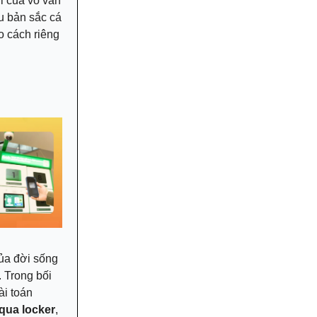
i của vô vàn
u bản sắc cá
o cách riêng
của đời sống
. Trong bối
ài toán
qua locker
,