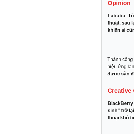
Opinion
Labubu: Từ
thuật, sau 
khiến ai c
Thành công 
hiệu ứng lan
được săn đ
Creative
BlackBerry
sinh” trở l
thoại khó t