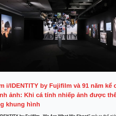
ãm i/IDENTITY by Fujifilm và 91 năm kể
nh ảnh: Khi cá tính nhiếp ảnh được th
ng khung hình