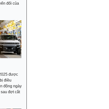
yển đổi của
m 2025 được
bị điều
ến động ngày
 sau đợt cắt