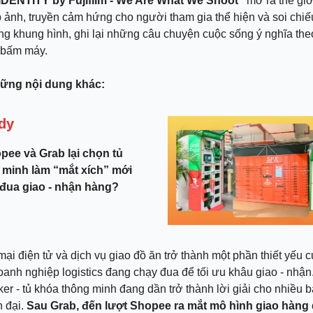
/IDENTITY by Fujifilm - We Are What We Shoot”
mở ra thế giớ
p ảnh, truyền cảm hứng cho người tham gia thể hiện và soi chiế
g khung hình, ghi lại những câu chuyện cuộc sống ý nghĩa the
ú bấm máy.
hững nội dung khác:
dy
pee và Grab lại chọn tủ
 minh làm “mắt xích” mới
 đua giao - nhận hàng?
ại điện tử và dịch vụ giao đồ ăn trở thành một phần thiết yếu 
doanh nghiệp logistics đang chạy đua để tối ưu khâu giao - nhận
ker - tủ khóa thông minh đang dần trở thành lời giải cho nhiều b
n đại.
Sau Grab, đến lượt Shopee ra mắt mô hình giao hàng 