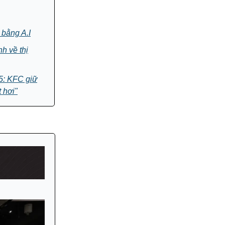
 bằng A.I
h về thị
5: KFC giữ
 hơi"