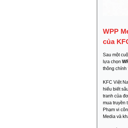
WPP Med
của KF
Sau một cuộ
lựa chọn
WP
thông chính 
KFC Việt Na
hiểu biết sâ
tranh của đ
mua truyền t
Phạm vi côn
Media và kh