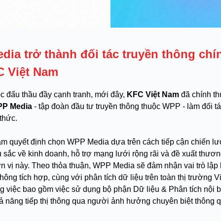
ia trở thành đối tác truyền thông chí
C Việt Nam
c đấu thầu đầy cạnh tranh, mới đây,
KFC Việt Nam
đã chính t
P Media
- tập đoàn đầu tư truyền thông thuộc WPP - làm đối tá
thức.
m quyết định chọn WPP Media dựa trên cách tiếp cận chiến lượ
u sắc về kinh doanh, hỗ trợ mạng lưới rộng rãi và đề xuất thươ
ơn vị này. Theo thỏa thuận, WPP Media sẽ đảm nhận vai trò lập
hông tích hợp, cùng với phân tích dữ liệu trên toàn thị trường V
g việc bao gồm việc sử dụng bộ phận Dữ liệu & Phân tích nội
ả năng tiếp thị thông qua người ảnh hưởng chuyên biệt thông