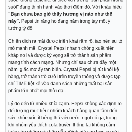
suốt” đang thịnh hành vào thời điểm đó. Với khẩu hiệu
“Bạn chưa bao giờ thấy hương vị nào như thế
này”,
Pepsi tin rằng họ đang nắm trong tay một ý
tưởng tỷ đô.
Chiến dịch ra mắt được triển khai rầm rộ, tạo nên sự tò
mò mạnh mẽ. Crystal Pepsi nhanh chóng xuất hiện
khắp nơi và được kỳ vọng sẽ trở thành sản phẩm
mang tính cách mạng. Nhưng chỉ sau chưa đầy một
năm, giấc mơ ấy tan biến. Crystal Pepsi bị rút khỏi kệ
hàng, trở thành trò cười trên truyền thông và được tạp
chí TIME liệt kê vào danh sách những thất bại sản
phẩm lớn nhất mọi thời đại.
Lý do đến từ nhiều khía cạnh. Pepsi không xác định rõ
đối tượng mục tiêu: nhóm khách hàng quan tâm đến
sức khỏe vốn ít hứng thú với nước ngọt có ga, trong
khi nhóm yêu thích cola truyền thống lại không cảm
thấy sản phẩm này hấp dẫn. Định giá cao hơn so với