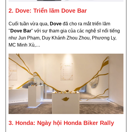
2. Dove: Triển lãm Dove Bar
Cuối tuần vừa qua,
Dove
đã cho ra mắt triển lãm
"
Dove Bar
" với sự tham gia của các nghệ sĩ nổi tiếng
như Jun Phạm, Duy Khánh Zhou Zhou, Phương Ly,
MC Minh Xù,…
3. Honda: Ngày hội Honda Biker Rally