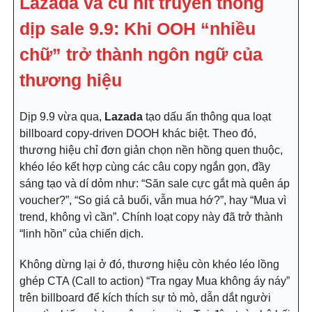
Lazada và cú hit truyền thông
dịp sale 9.9:
Khi OOH “nhiều
chữ” trở thành ngôn ngữ của
thương hiệu
Dịp 9.9 vừa qua,
Lazada
tạo dấu ấn thông qua loạt
billboard copy-driven DOOH khác biệt. Theo đó,
thương hiệu chỉ đơn giản chọn nền hồng quen thuộc,
khéo léo kết hợp cùng các câu copy ngắn gọn, đầy
sáng tạo và dí dỏm như: “Săn sale cực gắt mà quên áp
voucher?”, “So giá cả buổi, vẫn mua hớ?”, hay “Mua vì
trend, không vì cần”. Chính loạt copy này đã trở thành
“linh hồn” của chiến dịch.
Không dừng lại ở đó, thương hiệu còn khéo léo lồng
ghép CTA (Call to action) “Tra ngay Mua không áy náy”
trên billboard để kích thích sự tò mò, dẫn dắt người