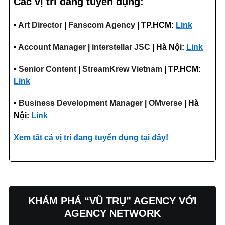
Các vị trí đang tuyển dụng:
•
Art Director
|
Fanscom Agency
| TP.HCM:
Link
•
Account Manager
|
interstellar JSC
| Hà Nội:
Link
•
Senior Content
|
StreamKrew Vietnam
| TP.HCM:
Link
•
Business Development Manager
|
OMverse
| Hà
Nội:
Link
Xem tất cả vị trí đang tuyển dụng tại đây!
KHÁM PHÁ “VŨ TRỤ” AGENCY VỚI
AGENCY NETWORK