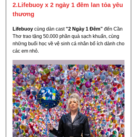
2.Lifebuoy x 2 ngày 1 đêm lan tỏa yêu
thương
Lifebuoy
cùng dàn cast
“2 Ngày 1 Đêm”
đến Cần
Thơ trao tặng 50.000 phần quà sạch khuẩn, cùng
những buổi học về vệ sinh cá nhân bổ ích dành cho
các em nhỏ.