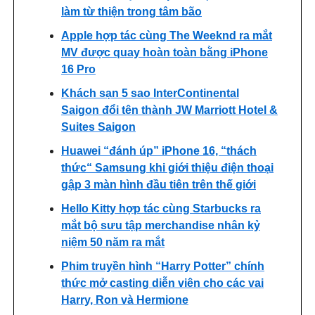
làm từ thiện trong tâm bão
Apple hợp tác cùng The Weeknd ra mắt
MV được quay hoàn toàn bằng iPhone
16 Pro
Khách sạn 5 sao InterContinental
Saigon đổi tên thành JW Marriott Hotel &
Suites Saigon
Huawei “đánh úp” iPhone 16, “thách
thức“ Samsung khi giới thiệu điện thoại
gập 3 màn hình đầu tiên trên thế giới
Hello Kitty hợp tác cùng Starbucks ra
mắt bộ sưu tập merchandise nhân kỷ
niệm 50 năm ra mắt
Phim truyền hình “Harry Potter” chính
thức mở casting diễn viên cho các vai
Harry, Ron và Hermione