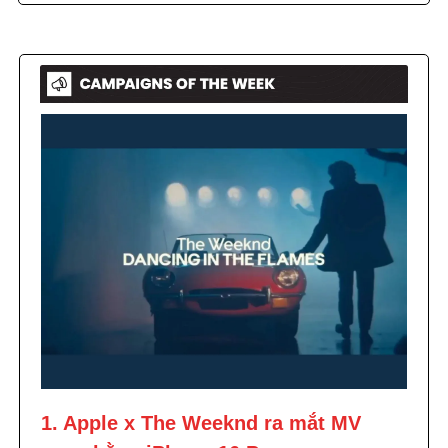
1. Apple x The Weeknd ra mắt MV