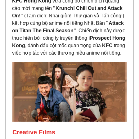
KFC Hong Kong
vừa công bố chiến dịch quảng
cáo mới mang tên
"Krunch! Chill Out and Attack
On!"
(Tạm dịch: Nhai giòn! Thư giãn và Tấn công!)
kết hợp cùng bộ anime nổi tiếng Nhật Bản
"Attack
on Titan The Final Season"
. Chiến dịch này được
thực hiện bởi công ty truyền thông
iProspect Hong
Kong
, đánh dấu cột mốc quan trọng của
KFC
trong
việc hợp tác với các thương hiệu anime nổi tiếng.
Creative Films