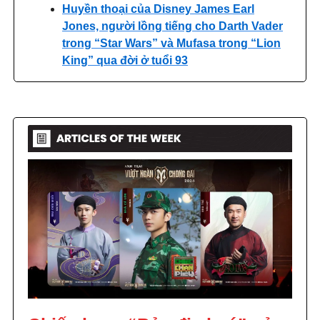
Huyền thoại của Disney James Earl
Jones, người lồng tiếng cho Darth Vader
trong “Star Wars” và Mufasa trong “Lion
King” qua đời ở tuổi 93