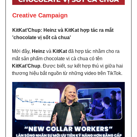
Creative Campaign
KitKat'Chup: Heinz và KitKat hợp tác ra mắt
'chocolate vị sốt cà chua'
Mới đây,
Heinz
và
KitKat
đã hợp tác nhằm cho ra
mắt sản phẩm chocolate vị cà chua có tên
KitKat’Chup
. Được biết, sự kết hợp thú vị giữa hai
thương hiệu bắt nguồn từ những video trên TikTok.