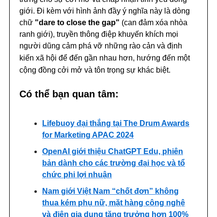
giới. Đi kèm với hình ảnh đầy ý nghĩa này là dòng
chữ
"dare to close the gap"
(can đảm xóa nhòa
ranh giới), truyền thông điệp khuyến khích mọi
người dũng cảm phá vỡ những rào cản và định
kiến xã hội để đến gần nhau hơn,
hướng đến một
cộng đồng cởi mở và tôn trọng sự khác biệt.
Có thể bạn quan tâm:
Lifebuoy đại thắng tại The Drum Awards
for Marketing APAC 2024
OpenAI giới thiệu ChatGPT Edu, phiên
bản dành cho các trường đại học và tổ
chức phi lợi nhuận
Nam giới Việt Nam “chốt đơn” không
thua kém phụ nữ, mặt hàng công nghệ
và điện gia dụng tăng trưởng hơn 100%