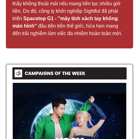
thấy không thoải mái nếu mang liên tục nhiều giờ
liền. Do đó, công ty khởi nghiệp Sightful đã phát
triển
Spacetop G1 - "máy tính xách tay không
màn hình"
đầu tiên trên thế giới, hứa hẹn mang
đến trải nghiệm làm việc đa nhiệm hoàn toàn mới.