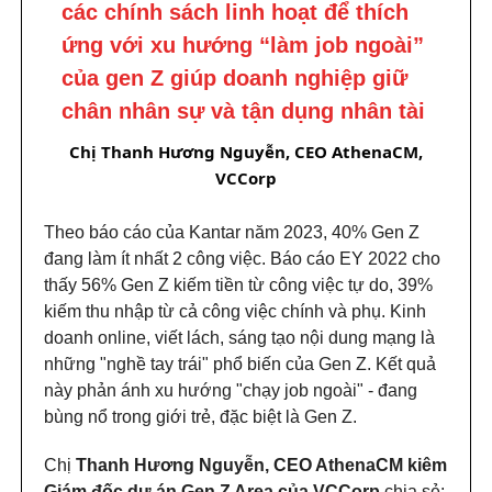
các chính sách linh hoạt để thích
ứng với xu hướng “làm job ngoài”
của gen Z giúp doanh nghiệp giữ
chân nhân sự và tận dụng nhân tài
Chị Thanh Hương Nguyễn, CEO AthenaCM,
VCCorp
Theo báo cáo của Kantar năm 2023, 40% Gen Z
đang làm ít nhất 2 công việc. Báo cáo EY 2022 cho
thấy 56% Gen Z kiếm tiền từ công việc tự do, 39%
kiếm thu nhập từ cả công việc chính và phụ. Kinh
doanh online, viết lách, sáng tạo nội dung mạng là
những "nghề tay trái" phổ biến của Gen Z. Kết quả
này phản ánh xu hướng "chạy job ngoài" - đang
bùng nổ trong giới trẻ, đặc biệt là Gen Z.
Chị
Thanh Hương Nguyễn, CEO AthenaCM kiêm
Giám đốc dự án Gen Z Area của VCCorp
chia sẻ: