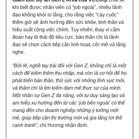
khi biết được nhân viên có “job ngoài", nhiều lãnh
đạo không khỏi lo lắng, cho rằng việc “cày cuốc"
thêm giờ sẽ ảnh hưởng đến sức khỏe, tinh thần và
hiệu suất công việc chính. Tuy nhiên, thay vì cấm
đoán hay tỏ thái độ tiêu cực, bản thân chị là lãnh
đạo sẽ chọn cách tiếp cận linh hoạt, cởi mở và lắng
nghe.
“Bởi lẽ, nghề tay trái đối với Gen Z, không chỉ là một
cách để kiếm thêm thu nhập, mà còn là cơ hội để họ
phát triển bản thân, thử sức với những lĩnh vực mới,
và thậm chí là tìm kiếm đam mê thực sự của mình.
Một nhân sự Gen Z đa năng, với tư duy sáng tạo và
am hiểu xu hướng đến từ các ‘job bên ngoài’ có thể
mang đến cho doanh nghiệp những ý tưởng mới
mẻ, giúp tiếp cận thị trường mới và gia tăng lợi thế
cạnh tranh”,
chị Hương nhận định.