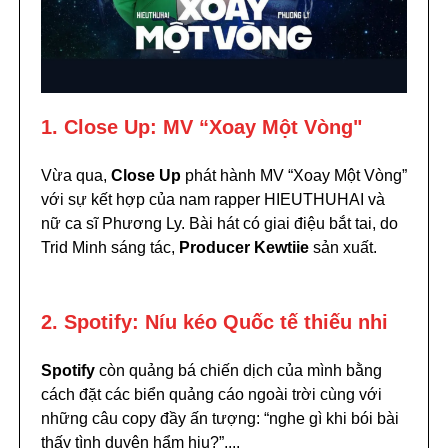
1. Close Up: MV “Xoay Một Vòng"
Vừa qua,
Close Up
phát hành MV “Xoay Một Vòng”
với sự kết hợp của nam rapper HIEUTHUHAI và
nữ ca sĩ Phương Ly. Bài hát có giai điệu bắt tai, do
Trid Minh sáng tác,
Producer Kewtiie
sản xuất.
2. Spotify: Níu kéo Quốc tế thiếu nhi
Spotify
còn quảng bá chiến dịch của mình bằng
cách đặt các biển quảng cáo ngoài trời cùng với
những câu copy đầy ấn tượng: “nghe gì khi bói bài
thấy tình duyên hẩm hiu?”,...